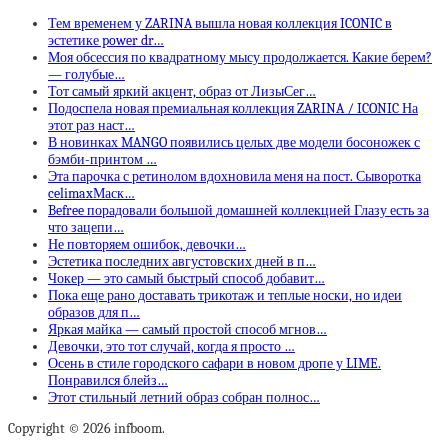
Тем временем у ZARINA вышла новая коллекция ICONIC в
эстетике power dr…
Моя обсессия по квадратному мысу продолжается. Какие берем?
— голубые…
Тот самый яркий акцент, образ от ЛизыСег…
Подоспела новая премиальная коллекция ZARINA / ICONIC На
этот раз наст…
В новинках MANGO появились целых две модели босоножек с
бэмби-принтом …
Эта парочка с ретинолом вдохновила меня на пост. Сыворотка
celimaxМаск…
Befree порадовали большой домашней коллекцией Глазу есть за
что зацепи…
Не повторяем ошибок, девочки…
Эстетика последних августовских дней в п…
Чокер — это самый быстрый способ добавит…
Пока еще рано доставать трикотаж и теплые носки, но идеи
образов для п…
Яркая майка — самый простой способ мгнов…
Девочки, это тот случай, когда я просто …
Осень в стиле городского сафари в новом дропе у LIME.
Понравился блейз…
Этот стильный летний образ собран полнос…
Copyright © 2026 infboom.