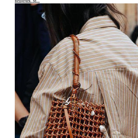
вещичек. М…