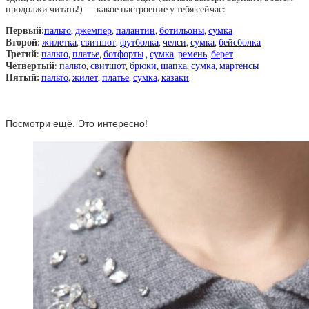
продолжи читать!) — какое настроение у тебя сейчас:
Первый:
пальто
,
джемпер
,
палантин
,
ботильоны
,
сумка
Второй
:
жилетка
,
свитшот
,
футболка
,
челси
,
сумка
,
бейсболка
Третий
:
пальто
,
платье
,
ботфорты
,
сумка
,
ремень
,
берет
Четвертый
:
пальто
,
свитшот
,
брюки
,
шапка
,
сумка
,
мартенсы
Пятый:
пальто
,
жилет
,
платье
,
сумка
,
казаки
Посмотри ещё. Это интересно!