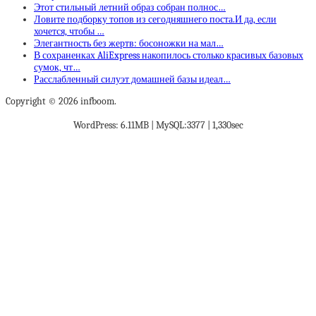
Этот стильный летний образ собран полнос…
Ловите подборку топов из сегодняшнего поста.И да, если
хочется, чтобы …
Элегантность без жертв: босоножки на мал…
В сохраненках AliExpress накопилось столько красивых базовых
сумок, чт…
Расслабленный силуэт домашней базы идеал…
Copyright © 2026 infboom.
WordPress: 6.11MB | MySQL:3377 | 1,330sec