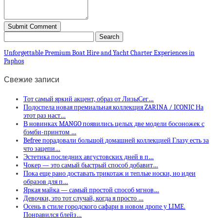
Unforgettable Premium Boat Hire and Yacht Charter Experiences in
Paphos
Свежие записи
Тот самый яркий акцент, образ от ЛизыСег…
Подоспела новая премиальная коллекция ZARINA / ICONIC На
этот раз наст…
В новинках MANGO появились целых две модели босоножек с
бэмби-принтом …
Befree порадовали большой домашней коллекцией Глазу есть за
что зацепи…
Эстетика последних августовских дней в п…
Чокер — это самый быстрый способ добавит…
Пока еще рано доставать трикотаж и теплые носки, но идеи
образов для п…
Яркая майка — самый простой способ мгнов…
Девочки, это тот случай, когда я просто …
Осень в стиле городского сафари в новом дропе у LIME.
Понравился блейз…