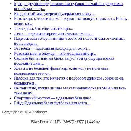
Бренды дружно предлагают нам рубашки и майки с упругими
вставками — тр…
Квадратный мыс уверенно удерживает стату…
Есть вещи, которые жалко покупать за полную стоимость. И есть
вещи, ко…
Такие дела. Что еще за найк про…
Лето — идеальное время для смелых экспер…
Надеюсь ваш вечер пятницы и без этой новости был отличным,
но не подел…
Эта юбка — настоящая находка для тех, кт…
Розовый цвет в одежде — это мощный инстр…
Сколько бы лет нам ни было, август всегда ощущается как
последние дни …
Хоть я и не большой фанат карго, не могу не признать
возвращение этого…
Находка для тех, кто мучается с подбором джинсов/брюк из-за
большого п…
Не понимаю, нужна ли мне эта сатиновая юбка из SELA или все-
таки не ну…
Спортивный костюм — идеальная база для с…
Гайд: Идеальная белая футболка для элега…
Copyright © 2026 infboom.
WordPress: 6.1MB | MySQL:3377 | 1,449sec