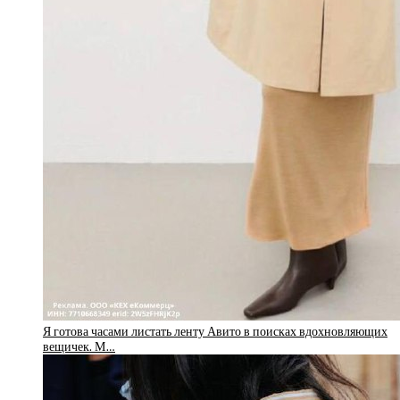
Я готова часами листать ленту Авито в поисках вдохновляющих
вещичек. М…