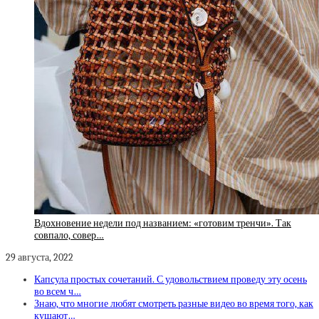
Вдохновение недели под названием: «готовим тренчи». Так
совпало, совер…
29 августа, 2022
Капсула простых сочетаний. С удовольствием проведу эту осень
во всем ч…
Знаю, что многие любят смотреть разные видео во время того, как
кушают…