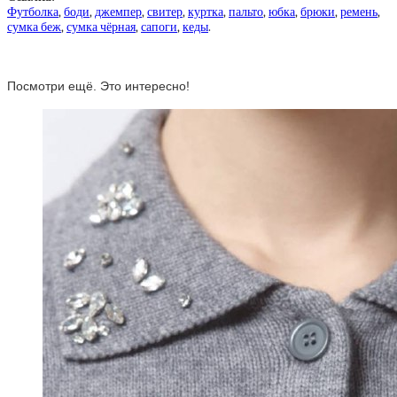
Футболка
,
боди
,
джемпер
,
свитер
,
куртка
,
пальто
,
юбка
,
брюки
,
ремень
,
сумка беж
,
сумка чёрная
,
сапоги
,
кеды
.
Посмотри ещё. Это интересно!