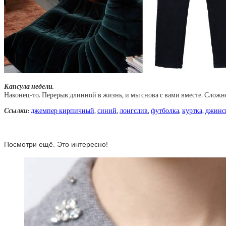
Капсула недели.
Наконец-то. Перерыв длинной в жизнь, и мы снова с вами вместе. Сложно
Ссылки:
джемпер кирпичный
,
синий
,
лонгслив
,
футболка
,
куртка
,
джинс
Посмотри ещё. Это интересно!