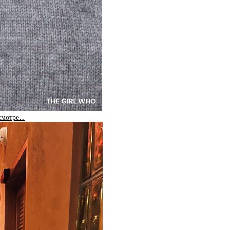
 смотре…