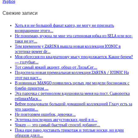
Paphos
Свежие записи
Хоть я и не большой фанат карго, не могу не признать
возвращение этого…
Не понимаю, нужна ли мне эта сатиновая юбка из SELA или все-
таки не ну…
Тем временем у ZARINA вышла новая коллекция ICONIC в
эстетике power dr…
Моя обсессия по квадратному мысу продолжается. Какие берем?
— голубые…
Тот самый яркий акцент, образ от ЛизыСег…
Подоспела новая премиальная коллекция ZARINA / ICONIC На
этот раз наст…
В новинках MANGO появились целых две модели босоножек с
бэмби-принтом …
Эта парочка с ретинолом вдохновила меня на пост. Сыворотка
celimaxМаск…
Befree порадовали большой домашней коллекцией Глазу есть за
что зацепи…
Не повторяем ошибок, девочки…
Эстетика последних августовских дней в п…
Чокер — это самый быстрый способ добавит…
Пока еще рано доставать трикотаж и теплые носки, но идеи
образов для п…