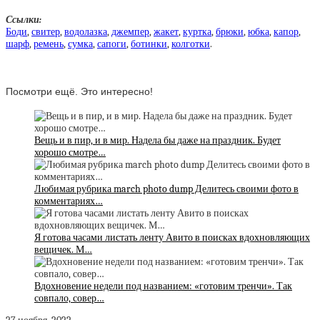
Ссылки:
Боди
,
свитер
,
водолазка
,
джемпер
,
жакет
,
куртка
,
брюки
,
юбка
,
капор
,
шарф
,
ремень
,
сумка
,
сапоги
,
ботинки
,
колготки
.
Посмотри ещё. Это интересно!
Вещь и в пир, и в мир. Надела бы даже на праздник. Будет
хорошо смотре…
Любимая рубрика march photo dump Делитесь своими фото в
комментариях…
Я готова часами листать ленту Авито в поисках вдохновляющих
вещичек. М…
Вдохновение недели под названием: «готовим тренчи». Так
совпало, совер…