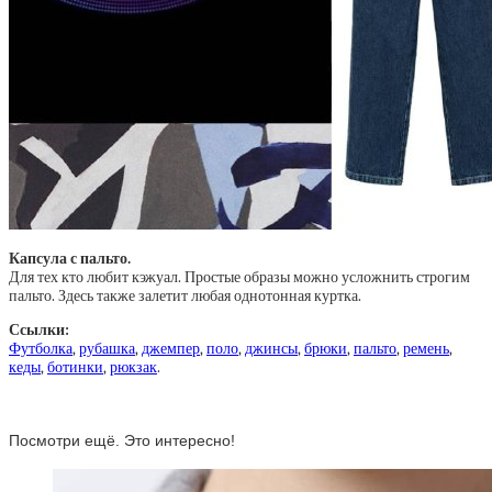
Капсула с пальто.
Для тех кто любит кэжуал. Простые образы можно усложнить строгим
пальто. Здесь также залетит любая однотонная куртка.
Ссылки:
Футболка
,
рубашка
,
джемпер
,
поло
,
джинсы
,
брюки
,
пальто
,
ремень
,
кеды
,
ботинки
,
рюкзак
.
Посмотри ещё. Это интересно!