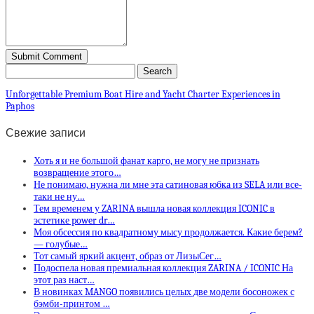
Unforgettable Premium Boat Hire and Yacht Charter Experiences in
Paphos
Свежие записи
Хоть я и не большой фанат карго, не могу не признать
возвращение этого…
Не понимаю, нужна ли мне эта сатиновая юбка из SELA или все-
таки не ну…
Тем временем у ZARINA вышла новая коллекция ICONIC в
эстетике power dr…
Моя обсессия по квадратному мысу продолжается. Какие берем?
— голубые…
Тот самый яркий акцент, образ от ЛизыСег…
Подоспела новая премиальная коллекция ZARINA / ICONIC На
этот раз наст…
В новинках MANGO появились целых две модели босоножек с
бэмби-принтом …