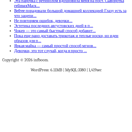
Эта парочка с ретинолом вдохновила меня на пост. Сыворотка
celimaxМаск…
Befree порадовали большой домашней коллекцией Глазу есть за
что зацепи…
Не повторяем ошибок, девочки…
Эстетика последних августовских дней в п…
Чокер — это самый быстрый способ добавит…
Пока еще рано доставать трикотаж и теплые носки, но идеи
образов для п…
Яркая майка — самый простой способ мгнов…
Девочки, это тот случай, когда я просто …
Copyright © 2026 infboom.
WordPress: 6.11MB | MySQL:3380 | 1,419sec