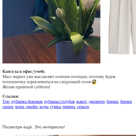
Капсула в офис/учебу.
Масс-маркет уже выставляет осенние позиции, поэтому будем
потихонечку переключаться на следующий сезон
😉
Желаю приятной субботы!
Ссылки:
Топ
,
рубашка бежевая
,
рубашка голубая
,
жакет
,
джемпер
,
брюки
,
брюки
синие
,
мэри-джейн
,
кеды
,
сумка
,
ремень
,
серьги
.
Посмотри ещё. Это интересно!