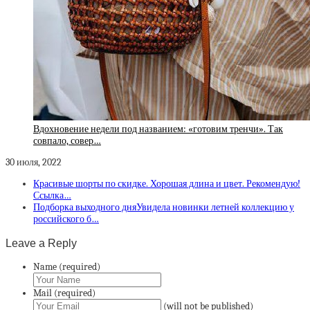
Вдохновение недели под названием: «готовим тренчи». Так
совпало, совер…
30 июля, 2022
Красивые шорты по скидке. Хорошая длина и цвет. Рекомендую!
Ссылка…
Подборка выходного дняУвидела новинки летней коллекцию у
российского б…
Leave a Reply
Name (required)
Mail (required)
(will not be published)