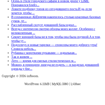
Осень в стиле городского сафари в новом дропе у LIME.
Понравился блейз…
Ловите подборку топов из сегодняшнего поста.И да, если
хочется, чтобы …
В сохраненках AliExpress накопилось столько красивых базовых
сумок, чт…
Расслабленный силуэт домашней базы идеал…
Всегда с интересом смотрю обзоры моих коллег. Особенно с
великолепным …
Секрет хорошей базы не в том, чтобы она была скучной.А в том,
чтобы ут…
Подсолнух и новые тарелки — спонсоры моего доброго утра!
Словила неболь…
Рубашка с короткими рукавами — идеальная…
Так и живем …
Лето — время для смелых стилистических м…
Можно, в принципе, никуда не ездить — в разделах домашней
одежды у бре…
Copyright © 2026 infboom.
WordPress: 6.11MB | MySQL:3380 | 1,418sec