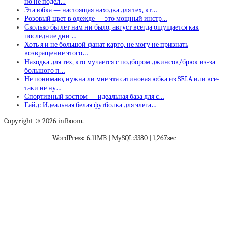
но не подел…
Эта юбка — настоящая находка для тех, кт…
Розовый цвет в одежде — это мощный инстр…
Сколько бы лет нам ни было, август всегда ощущается как
последние дни …
Хоть я и не большой фанат карго, не могу не признать
возвращение этого…
Находка для тех, кто мучается с подбором джинсов/брюк из-за
большого п…
Не понимаю, нужна ли мне эта сатиновая юбка из SELA или все-
таки не ну…
Спортивный костюм — идеальная база для с…
Гайд: Идеальная белая футболка для элега…
Copyright © 2026 infboom.
WordPress: 6.11MB | MySQL:3380 | 1,267sec