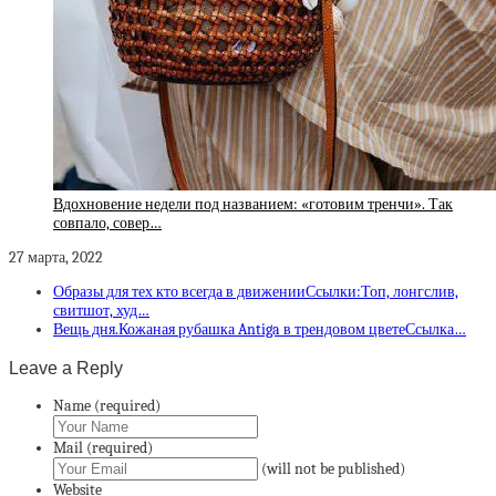
Вдохновение недели под названием: «готовим тренчи». Так
совпало, совер…
27 марта, 2022
Образы для тех кто всегда в движенииСсылки:Топ, лонгслив,
свитшот, худ…
Вещь дня.Кожаная рубашка Antiga в трендовом цветеСсылка…
Leave a Reply
Name (required)
Mail (required)
(will not be published)
Website