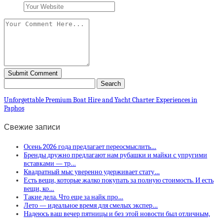
Unforgettable Premium Boat Hire and Yacht Charter Experiences in
Paphos
Свежие записи
Осень 2026 года предлагает переосмыслить…
Бренды дружно предлагают нам рубашки и майки с упругими
вставками — тр…
Квадратный мыс уверенно удерживает стату…
Есть вещи, которые жалко покупать за полную стоимость. И есть
вещи, ко…
Такие дела. Что еще за найк про…
Лето — идеальное время для смелых экспер…
Надеюсь ваш вечер пятницы и без этой новости был отличным,