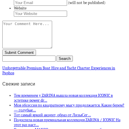
(will not be published)
Website
Unforgettable Premium Boat Hire and Yacht Charter Experiences in
Paphos
Свежие записи
Тем временем у ZARINA вышла новая коллекция ICONIC в
эстетике power dr…
Моя обсессия по квадратному мысу продолжается. Какие берем?
— голубые…
Тот самый яркий акцент, образ от ЛизыСег…
Подоспела новая премиальная коллекция ZARINA / ICONIC На
этот раз наст…