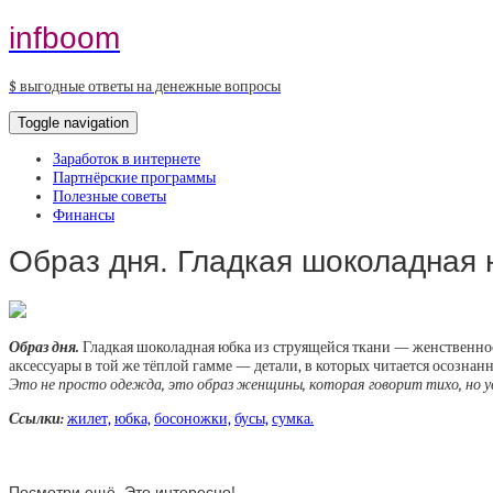
infboom
$ выгодные ответы на денежные вопросы
Toggle navigation
Заработок в интернете
Партнёрские программы
Полезные советы
Финансы
Образ дня. Гладкая шоколадная
Образ дня.
Гладкая шоколадная юбка из струящейся ткани — женственнос
аксессуары в той же тёплой гамме — детали, в которых читается осознанн
Это не просто одежда, это образ женщины, которая говорит тихо, но у
Ссылки:
жилет,
юбка,
босоножки,
бусы,
сумка.
Посмотри ещё. Это интересно!