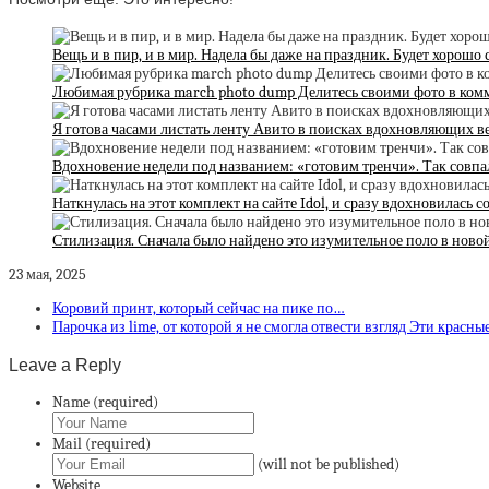
Вещь и в пир, и в мир. Надела бы даже на праздник. Будет хорошо
Любимая рубрика march photo dump Делитесь своими фото в ко
Я готова часами листать ленту Авито в поисках вдохновляющих 
Вдохновение недели под названием: «готовим тренчи». Так совпа
Наткнулась на этот комплект на сайте Idol, и сразу вдохновилась 
Стилизация. Сначала было найдено это изумительное поло в ново
23 мая, 2025
Коровий принт, который сейчас на пике по…
Парочка из lime, от которой я не смогла отвести взгляд Эти красны
Leave a Reply
Name (required)
Mail (required)
(will not be published)
Website