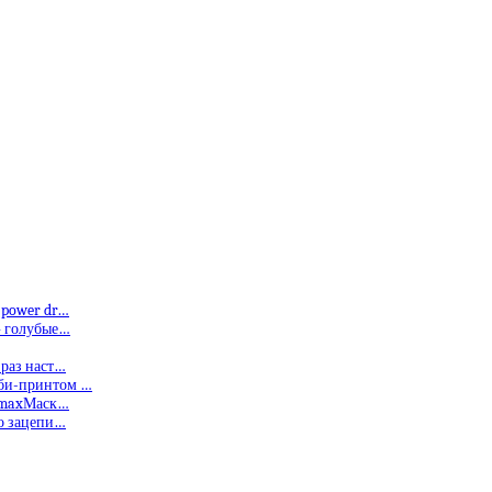
 power dr…
— голубые…
 раз наст…
мби-принтом …
limaxМаск…
то зацепи…