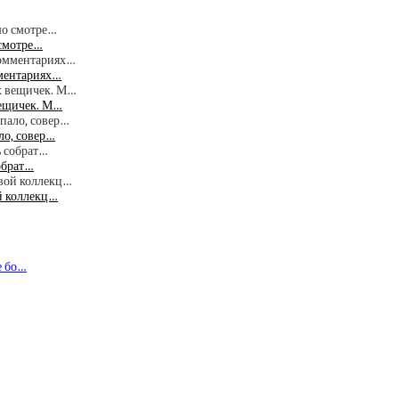
 смотре…
мментариях…
вещичек. М…
ло, совер…
собрат…
й коллекц…
е бо…