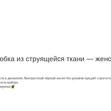
 юбка из струящейся ткани — жен
ть в движении. Контрастный чёрный жилет без рукавов придаёт строгости 
ость выбора.
веренно
🌼