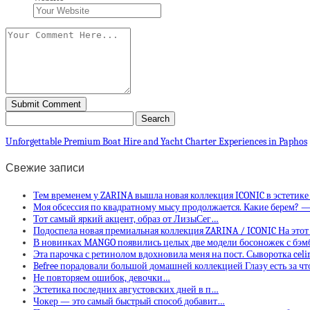
Unforgettable Premium Boat Hire and Yacht Charter Experiences in Paphos
Свежие записи
Тем временем у ZARINA вышла новая коллекция ICONIC в эстетике
Моя обсессия по квадратному мысу продолжается. Какие берем? 
Тот самый яркий акцент, образ от ЛизыСег…
Подоспела новая премиальная коллекция ZARINA / ICONIC На этот
В новинках MANGO появились целых две модели босоножек с бэ
Эта парочка с ретинолом вдохновила меня на пост. Сыворотка ce
Befree порадовали большой домашней коллекцией Глазу есть за ч
Не повторяем ошибок, девочки…
Эстетика последних августовских дней в п…
Чокер — это самый быстрый способ добавит…