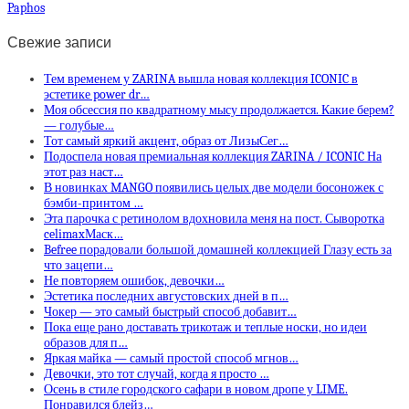
Paphos
Свежие записи
Тем временем у ZARINA вышла новая коллекция ICONIC в
эстетике power dr…
Моя обсессия по квадратному мысу продолжается. Какие берем?
— голубые…
Тот самый яркий акцент, образ от ЛизыСег…
Подоспела новая премиальная коллекция ZARINA / ICONIC На
этот раз наст…
В новинках MANGO появились целых две модели босоножек с
бэмби-принтом …
Эта парочка с ретинолом вдохновила меня на пост. Сыворотка
celimaxМаск…
Befree порадовали большой домашней коллекцией Глазу есть за
что зацепи…
Не повторяем ошибок, девочки…
Эстетика последних августовских дней в п…
Чокер — это самый быстрый способ добавит…
Пока еще рано доставать трикотаж и теплые носки, но идеи
образов для п…
Яркая майка — самый простой способ мгнов…
Девочки, это тот случай, когда я просто …
Осень в стиле городского сафари в новом дропе у LIME.
Понравился блейз…