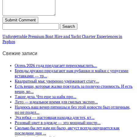
Unforgettable Premium Boat Hire and Yacht Charter Experiences in
Paphos
Свежие записи
Осень 2026 года предлагает переосмыслить…
Бренды дружно предлагают нам рубашки и майки с упругими
вставками — тр…
Квадратный мыс уверенно удерживает стату…
Есть вещи, которые жалко покупать за полную стоимость. И есть
вещи, ко…
Такие дела. Что еще за найк про…
Лето — идеальное время для смелых экспер…
Надеюсь ваш вечер пятницы и без этой новости был отличным,
но не подел…
Эта юбка — настоящая находка для тех, кт…
Розовый цвет в одежде — это мощный инстр…
Сколько бы лет нам ни было, август всегда ощущается как
последние дни …