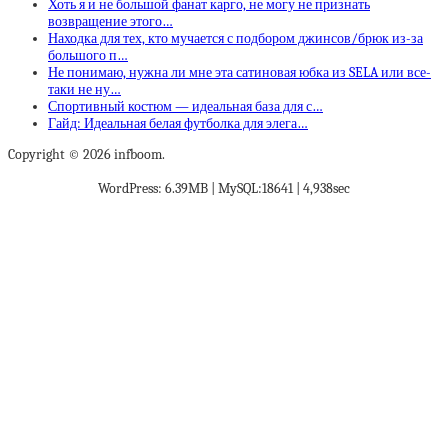
Хоть я и не большой фанат карго, не могу не признать
возвращение этого…
Находка для тех, кто мучается с подбором джинсов/брюк из-за
большого п…
Не понимаю, нужна ли мне эта сатиновая юбка из SELA или все-
таки не ну…
Спортивный костюм — идеальная база для с…
Гайд: Идеальная белая футболка для элега…
Copyright © 2026 infboom.
WordPress: 6.39MB | MySQL:18641 | 4,938sec