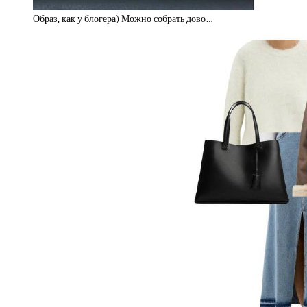
Образ, как у блогера) Можно собрать дово…