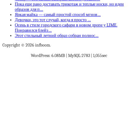
Пока еще рано доставать трикотаж и теплые носки, но идеи
образов для п…
Яркая майка — самый простой способ мгнов…
Девочки, это тот случай, когда я просто …
Осень в стиле городского сафари в новом дропе у LIME.
Понравился блейз…
Этот стильный летний образ собран полнос…
Copyright © 2026 infboom.
WordPress: 6.08MB | MySQL:2783 | 1,055sec