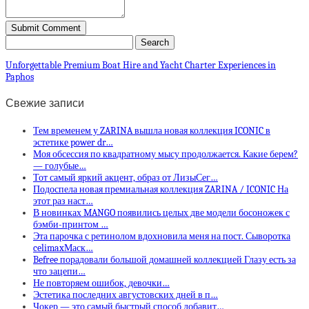
Unforgettable Premium Boat Hire and Yacht Charter Experiences in
Paphos
Свежие записи
Тем временем у ZARINA вышла новая коллекция ICONIC в
эстетике power dr…
Моя обсессия по квадратному мысу продолжается. Какие берем?
— голубые…
Тот самый яркий акцент, образ от ЛизыСег…
Подоспела новая премиальная коллекция ZARINA / ICONIC На
этот раз наст…
В новинках MANGO появились целых две модели босоножек с
бэмби-принтом …
Эта парочка с ретинолом вдохновила меня на пост. Сыворотка
celimaxМаск…
Befree порадовали большой домашней коллекцией Глазу есть за
что зацепи…
Не повторяем ошибок, девочки…
Эстетика последних августовских дней в п…
Чокер — это самый быстрый способ добавит…