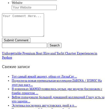
Website
Unforgettable Premium Boat Hire and Yacht Charter Experiences in
Paphos
Свежие записи
Тот самый яркий акцент, образ от ЛизыСег…
Подоспела новая премиальная коллекция ZARINA / ICONIC На
этот раз наст…
В новинках MANGO появились целых две модели босоножек с
бэмби-принтом …
Befree порадовали большой домашней коллекцией Глазу есть за
что зацепи…
Эстетика последних августовских дней в п…