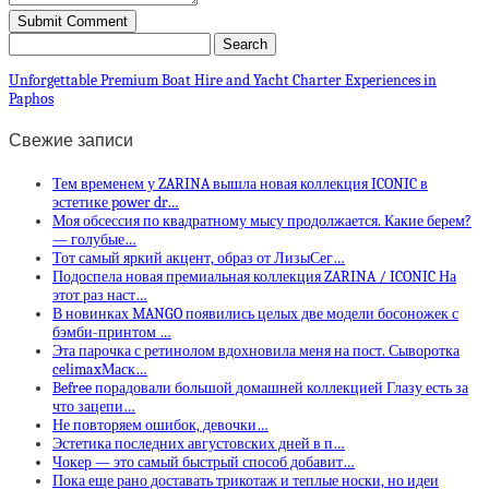
Unforgettable Premium Boat Hire and Yacht Charter Experiences in
Paphos
Свежие записи
Тем временем у ZARINA вышла новая коллекция ICONIC в
эстетике power dr…
Моя обсессия по квадратному мысу продолжается. Какие берем?
— голубые…
Тот самый яркий акцент, образ от ЛизыСег…
Подоспела новая премиальная коллекция ZARINA / ICONIC На
этот раз наст…
В новинках MANGO появились целых две модели босоножек с
бэмби-принтом …
Эта парочка с ретинолом вдохновила меня на пост. Сыворотка
celimaxМаск…
Befree порадовали большой домашней коллекцией Глазу есть за
что зацепи…
Не повторяем ошибок, девочки…
Эстетика последних августовских дней в п…
Чокер — это самый быстрый способ добавит…
Пока еще рано доставать трикотаж и теплые носки, но идеи