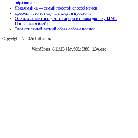
образов для п…
Яркая майка — самый простой способ мгнов…
Девочки, это тот случай, когда я просто …
Осень в стиле городского сафари в новом дропе у LIME.
Понравился блейз…
Этот стильный летний образ собран полнос…
Copyright © 2026 infboom.
WordPress: 6.11MB | MySQL:3380 | 1,346sec