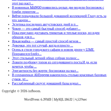
этот раз наст…
В новинках MANGO появились целых две модели босоножек с
бэмби-принтом …
Befree порадовали большой домашней коллекцией Глазу есть за
что зацепи…
Эстетика последних августовских дней в п…
Чокер — это самый быстрый способ добавит…
Пока еще рано доставать трикотаж и теплые носки, но идеи
образов для п…
Яркая майка — самый простой способ мгнов…
Девочки, это тот случай, когда я просто …
Осень в стиле городского сафари в новом дропе у LIME.
Понравился блейз…
Этот стильный летний образ собран полнос…
Ловите подборку топов из сегодняшнего поста.И да, если
хочется, чтобы …
Элегантность без жертв: босоножки на мал…
В сохраненках AliExpress накопилось столько красивых базовых
сумок, чт…
Расслабленный силуэт домашней базы идеал…
Copyright © 2026 infboom.
WordPress: 6.39MB | MySQL:18632 | 4,529sec