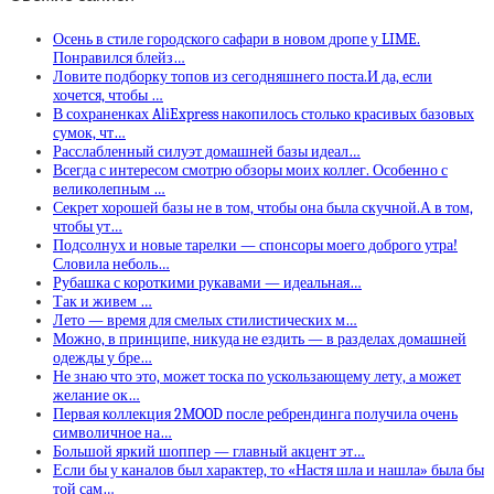
Осень в стиле городского сафари в новом дропе у LIME.
Понравился блейз…
Ловите подборку топов из сегодняшнего поста.И да, если
хочется, чтобы …
В сохраненках AliExpress накопилось столько красивых базовых
сумок, чт…
Расслабленный силуэт домашней базы идеал…
Всегда с интересом смотрю обзоры моих коллег. Особенно с
великолепным …
Секрет хорошей базы не в том, чтобы она была скучной.А в том,
чтобы ут…
Подсолнух и новые тарелки — спонсоры моего доброго утра!
Словила неболь…
Рубашка с короткими рукавами — идеальная…
Так и живем …
Лето — время для смелых стилистических м…
Можно, в принципе, никуда не ездить — в разделах домашней
одежды у бре…
Не знаю что это, может тоска по ускользающему лету, а может
желание ок…
Первая коллекция 2MOOD после ребрендинга получила очень
символичное на…
Большой яркий шоппер — главный акцент эт…
Если бы у каналов был характер, то «Настя шла и нашла» была бы
той сам…