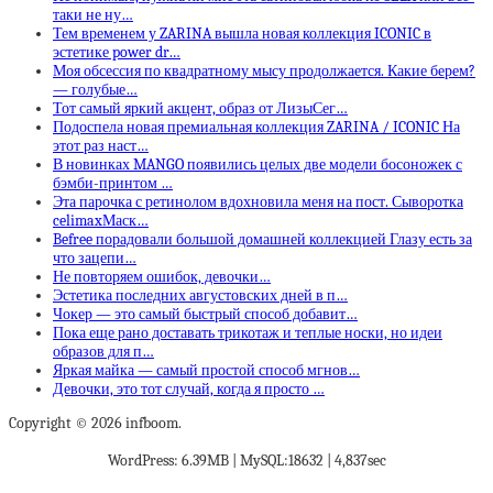
таки не ну…
Тем временем у ZARINA вышла новая коллекция ICONIC в
эстетике power dr…
Моя обсессия по квадратному мысу продолжается. Какие берем?
— голубые…
Тот самый яркий акцент, образ от ЛизыСег…
Подоспела новая премиальная коллекция ZARINA / ICONIC На
этот раз наст…
В новинках MANGO появились целых две модели босоножек с
бэмби-принтом …
Эта парочка с ретинолом вдохновила меня на пост. Сыворотка
celimaxМаск…
Befree порадовали большой домашней коллекцией Глазу есть за
что зацепи…
Не повторяем ошибок, девочки…
Эстетика последних августовских дней в п…
Чокер — это самый быстрый способ добавит…
Пока еще рано доставать трикотаж и теплые носки, но идеи
образов для п…
Яркая майка — самый простой способ мгнов…
Девочки, это тот случай, когда я просто …
Copyright © 2026 infboom.
WordPress: 6.39MB | MySQL:18632 | 4,837sec