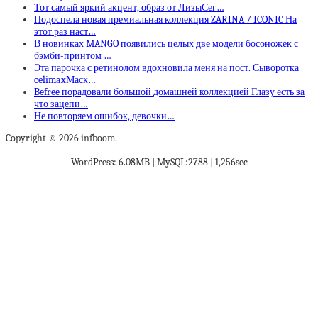
Тот самый яркий акцент, образ от ЛизыСег…
Подоспела новая премиальная коллекция ZARINA / ICONIC На
этот раз наст…
В новинках MANGO появились целых две модели босоножек с
бэмби-принтом …
Эта парочка с ретинолом вдохновила меня на пост. Сыворотка
celimaxМаск…
Befree порадовали большой домашней коллекцией Глазу есть за
что зацепи…
Не повторяем ошибок, девочки…
Copyright © 2026 infboom.
WordPress: 6.08MB | MySQL:2788 | 1,256sec