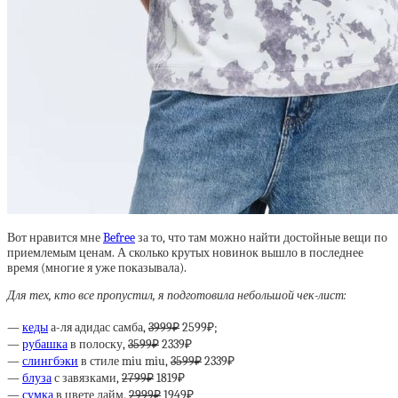
Вот нравится мне
Befree
за то, что там можно найти достойные вещи по
приемлемым ценам. А сколько крутых новинок вышло в последнее
время (многие я уже показывала).
Для тех, кто все пропустил, я подготовила небольшой чек-лист:
—
кеды
а-ля адидас самба,
3999₽
2599₽;
—
рубашка
в полоску,
3599₽
2339₽
—
слингбэки
в стиле miu miu,
3599₽
2339₽
—
блуза
с завязками,
2799₽
1819₽
—
сумка
в цвете лайм,
2999₽
1949₽