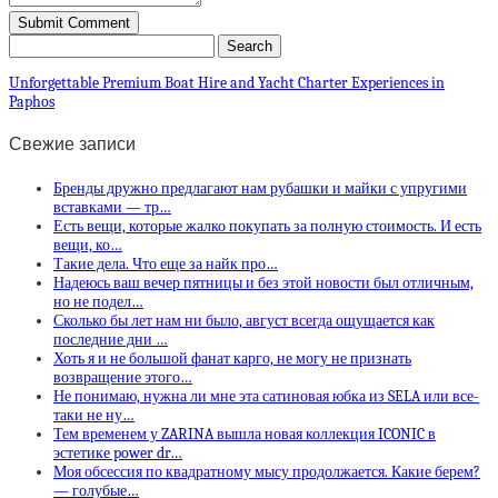
Unforgettable Premium Boat Hire and Yacht Charter Experiences in
Paphos
Свежие записи
Бренды дружно предлагают нам рубашки и майки с упругими
вставками — тр…
Есть вещи, которые жалко покупать за полную стоимость. И есть
вещи, ко…
Такие дела. Что еще за найк про…
Надеюсь ваш вечер пятницы и без этой новости был отличным,
но не подел…
Сколько бы лет нам ни было, август всегда ощущается как
последние дни …
Хоть я и не большой фанат карго, не могу не признать
возвращение этого…
Не понимаю, нужна ли мне эта сатиновая юбка из SELA или все-
таки не ну…
Тем временем у ZARINA вышла новая коллекция ICONIC в
эстетике power dr…
Моя обсессия по квадратному мысу продолжается. Какие берем?
— голубые…