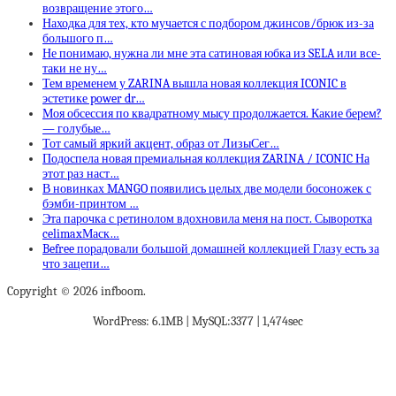
возвращение этого…
Находка для тех, кто мучается с подбором джинсов/брюк из-за
большого п…
Не понимаю, нужна ли мне эта сатиновая юбка из SELA или все-
таки не ну…
Тем временем у ZARINA вышла новая коллекция ICONIC в
эстетике power dr…
Моя обсессия по квадратному мысу продолжается. Какие берем?
— голубые…
Тот самый яркий акцент, образ от ЛизыСег…
Подоспела новая премиальная коллекция ZARINA / ICONIC На
этот раз наст…
В новинках MANGO появились целых две модели босоножек с
бэмби-принтом …
Эта парочка с ретинолом вдохновила меня на пост. Сыворотка
celimaxМаск…
Befree порадовали большой домашней коллекцией Глазу есть за
что зацепи…
Copyright © 2026 infboom.
WordPress: 6.1MB | MySQL:3377 | 1,474sec