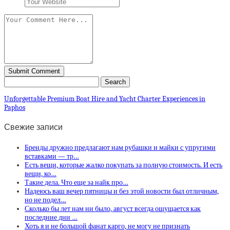
Unforgettable Premium Boat Hire and Yacht Charter Experiences in
Paphos
Свежие записи
Бренды дружно предлагают нам рубашки и майки с упругими
вставками — тр…
Есть вещи, которые жалко покупать за полную стоимость. И есть
вещи, ко…
Такие дела. Что еще за найк про…
Надеюсь ваш вечер пятницы и без этой новости был отличным,
но не подел…
Сколько бы лет нам ни было, август всегда ощущается как
последние дни …
Хоть я и не большой фанат карго, не могу не признать