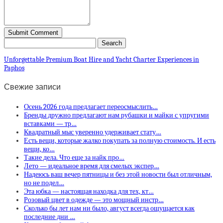
Unforgettable Premium Boat Hire and Yacht Charter Experiences in
Paphos
Свежие записи
Осень 2026 года предлагает переосмыслить…
Бренды дружно предлагают нам рубашки и майки с упругими
вставками — тр…
Квадратный мыс уверенно удерживает стату…
Есть вещи, которые жалко покупать за полную стоимость. И есть
вещи, ко…
Такие дела. Что еще за найк про…
Лето — идеальное время для смелых экспер…
Надеюсь ваш вечер пятницы и без этой новости был отличным,
но не подел…
Эта юбка — настоящая находка для тех, кт…
Розовый цвет в одежде — это мощный инстр…
Сколько бы лет нам ни было, август всегда ощущается как
последние дни …