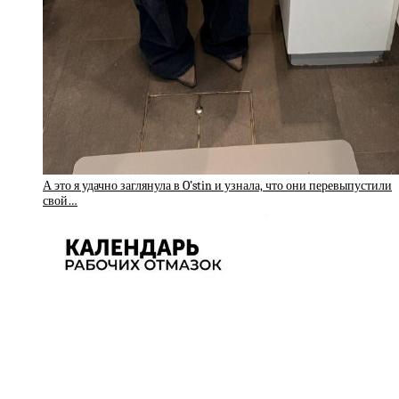
А это я удачно заглянула в O’stin и узнала, что они перевыпустили
свой…