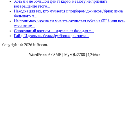
Хоть я и не большой фанат карго, не могу не признать
возвращение этого…
Находка для тех, кто мучается с подбором джинсов/брюк из-за
большого п…
Не понимаю, нужна ли мне эта сатиновая юбка из SELA или все-
таки не ну…
Спортивный костюм — идеальная база для с…
Гайд: Идеальная белая футболка для элега…
Copyright © 2026 infboom.
WordPress: 6.08MB | MySQL:2788 | 1,246sec