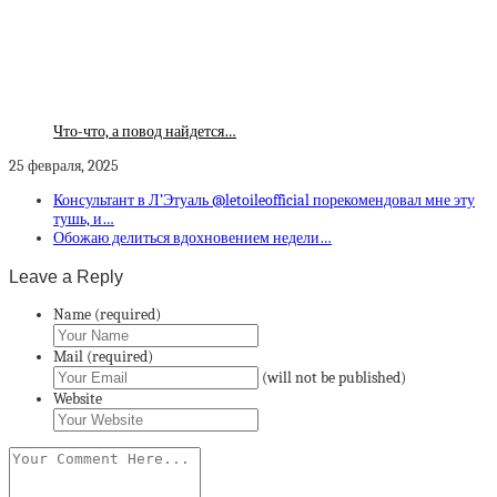
Что-что, а повод найдется…
25 февраля, 2025
Консультант в Л’Этуаль @letoileofficial порекомендовал мне эту
тушь, и…
Обожаю делиться вдохновением недели…
Leave a Reply
Name (required)
Mail (required)
(will not be published)
Website