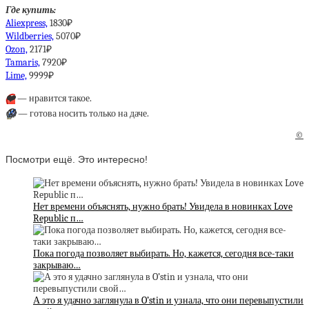
Где купить:
Aliexpress,
1830₽
Wildberries,
5070₽
Ozon,
2171₽
Tamaris,
7920₽
Lime,
9999₽
❤️
— нравится такое.
😱
— готова носить только на даче.
©
Посмотри ещё. Это интересно!
Нет времени объяснять, нужно брать! Увидела в новинках Love
Republic п…
Пока погода позволяет выбирать. Но, кажется, сегодня все-таки
закрываю…
А это я удачно заглянула в O’stin и узнала, что они перевыпустили