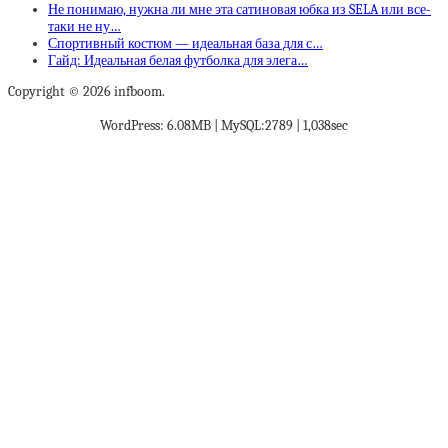
Не понимаю, нужна ли мне эта сатиновая юбка из SELA или все-
таки не ну…
Спортивный костюм — идеальная база для с…
Гайд: Идеальная белая футболка для элега…
Copyright © 2026 infboom.
WordPress: 6.08MB | MySQL:2789 | 1,038sec