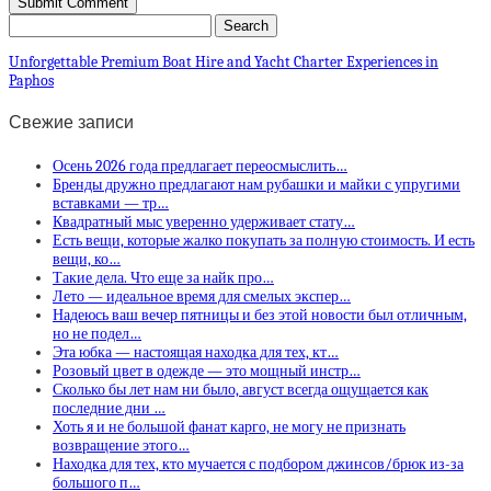
Unforgettable Premium Boat Hire and Yacht Charter Experiences in
Paphos
Свежие записи
Осень 2026 года предлагает переосмыслить…
Бренды дружно предлагают нам рубашки и майки с упругими
вставками — тр…
Квадратный мыс уверенно удерживает стату…
Есть вещи, которые жалко покупать за полную стоимость. И есть
вещи, ко…
Такие дела. Что еще за найк про…
Лето — идеальное время для смелых экспер…
Надеюсь ваш вечер пятницы и без этой новости был отличным,
но не подел…
Эта юбка — настоящая находка для тех, кт…
Розовый цвет в одежде — это мощный инстр…
Сколько бы лет нам ни было, август всегда ощущается как
последние дни …
Хоть я и не большой фанат карго, не могу не признать
возвращение этого…
Находка для тех, кто мучается с подбором джинсов/брюк из-за
большого п…