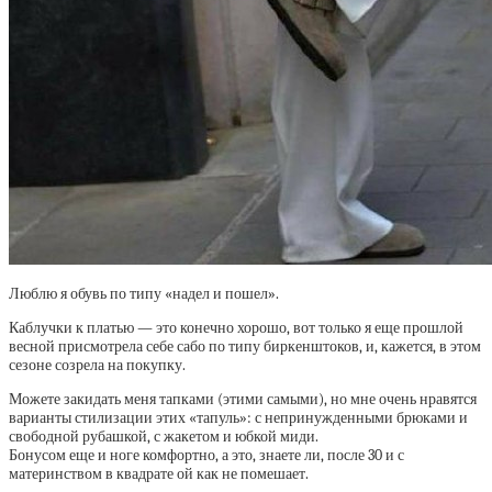
Люблю я обувь по типу «надел и пошел».
Каблучки к платью — это конечно хорошо, вот только я еще прошлой
весной присмотрела себе сабо по типу биркенштоков, и, кажется, в этом
сезоне созрела на покупку.
Можете закидать меня тапками (этими самыми), но мне очень нравятся
варианты стилизации этих «тапуль»: с непринужденными брюками и
свободной рубашкой, с жакетом и юбкой миди.
Бонусом еще и ноге комфортно, а это, знаете ли, после 30 и с
материнством в квадрате ой как не помешает.