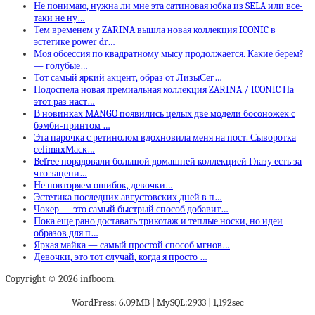
Не понимаю, нужна ли мне эта сатиновая юбка из SELA или все-
таки не ну…
Тем временем у ZARINA вышла новая коллекция ICONIC в
эстетике power dr…
Моя обсессия по квадратному мысу продолжается. Какие берем?
— голубые…
Тот самый яркий акцент, образ от ЛизыСег…
Подоспела новая премиальная коллекция ZARINA / ICONIC На
этот раз наст…
В новинках MANGO появились целых две модели босоножек с
бэмби-принтом …
Эта парочка с ретинолом вдохновила меня на пост. Сыворотка
celimaxМаск…
Befree порадовали большой домашней коллекцией Глазу есть за
что зацепи…
Не повторяем ошибок, девочки…
Эстетика последних августовских дней в п…
Чокер — это самый быстрый способ добавит…
Пока еще рано доставать трикотаж и теплые носки, но идеи
образов для п…
Яркая майка — самый простой способ мгнов…
Девочки, это тот случай, когда я просто …
Copyright © 2026 infboom.
WordPress: 6.09MB | MySQL:2933 | 1,192sec