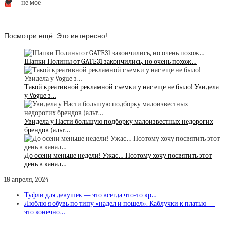
💔
— не мое
Посмотри ещё. Это интересно!
Шапки Полины от GATE31 закончились, но очень похож…
Такой креативной рекламной съемки у нас еще не было! Увидела
у Vogue з…
Увидела у Насти большую подборку малоизвестных недорогих
брендов (альт…
До осени меньше недели! Ужас… Поэтому хочу посвятить этот
день в канал…
18 апреля, 2024
Туфли для девушек — это всегда что-то кр…
Люблю я обувь по типу «надел и пошел». Каблучки к платью —
это конечно…