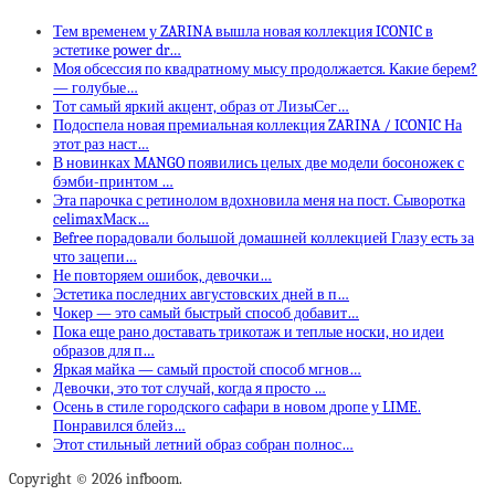
Тем временем у ZARINA вышла новая коллекция ICONIC в
эстетике power dr…
Моя обсессия по квадратному мысу продолжается. Какие берем?
— голубые…
Тот самый яркий акцент, образ от ЛизыСег…
Подоспела новая премиальная коллекция ZARINA / ICONIC На
этот раз наст…
В новинках MANGO появились целых две модели босоножек с
бэмби-принтом …
Эта парочка с ретинолом вдохновила меня на пост. Сыворотка
celimaxМаск…
Befree порадовали большой домашней коллекцией Глазу есть за
что зацепи…
Не повторяем ошибок, девочки…
Эстетика последних августовских дней в п…
Чокер — это самый быстрый способ добавит…
Пока еще рано доставать трикотаж и теплые носки, но идеи
образов для п…
Яркая майка — самый простой способ мгнов…
Девочки, это тот случай, когда я просто …
Осень в стиле городского сафари в новом дропе у LIME.
Понравился блейз…
Этот стильный летний образ собран полнос…
Copyright © 2026 infboom.