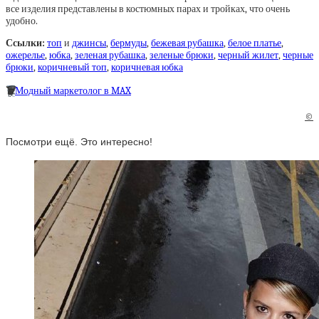
все изделия представлены в костюмных парах и тройках, что очень
удобно.
Ссылки:
топ
и
джинсы
,
бермуды
,
бежевая рубашка
,
белое платье
,
ожерелье
,
юбка
,
зеленая рубашка
,
зеленые брюки
,
черный жилет
,
черные
брюки
,
коричневый топ
,
коричневая юбка
🗑
Модный маркетолог в MAX
©
Посмотри ещё. Это интересно!