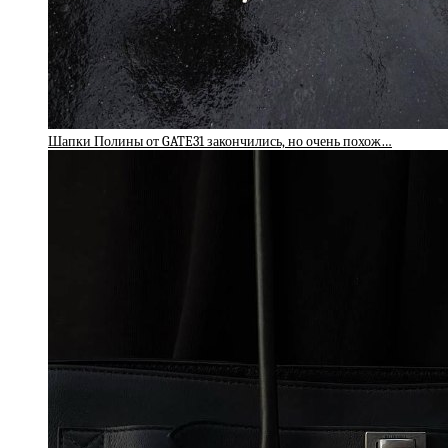
Шапки Полины от GATE31 закончились, но очень похож…