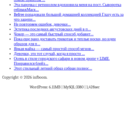
Эта парочка с ретинолом вдохновила меня на пост. Сыворотка
celimaxМаск…
Befree порадовали большой домашней коллекцией Глазу есть за
что зацепи…
Не повторяем ошибок, девочки…
Эстетика последних августовских дней в п…
Чокер — это самый быстрый способ добавит…
Пока еще рано доставать трикотаж и теплые носки, но идеи
образов для п…
Яркая майка — самый простой способ мгнов…
Девочки, это тот случай, когда я просто …
Осень в стиле городского сафари в новом дропе у LIME.
Понравился блейз…
Этот стильный летний образ собран полнос…
Copyright © 2026 infboom.
WordPress: 6.11MB | MySQL:3380 | 1,428sec