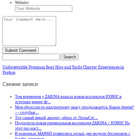
Website
Unforgettable Premium Boat Hire and Yacht Charter Experiences in
Paphos
Свежие записи
Тем временем у ZARINA вышла новая коллекция ICONIC в
эстетике power dr…
Моя обсессия по квадратному мысу продолжается. Какие берем?
— голубые…
Тот самый яркий акцент, образ от ЛизыСег…
Подоспела новая премиальная коллекция ZARINA / ICONIC На
этот раз наст…
В новинках MANGO появились целых две модели босоножек с
бэмби-принтом …