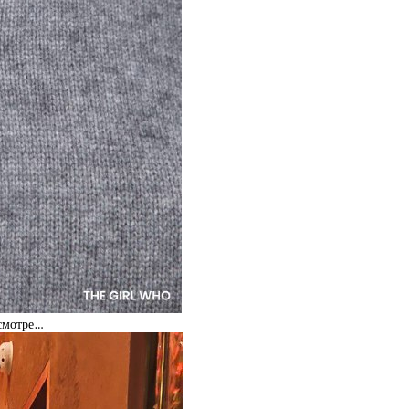
 смотре…