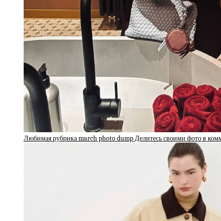
Любимая рубрика march photo dump Делитесь своими фото в ко