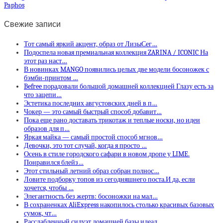
Paphos
Свежие записи
Тот самый яркий акцент, образ от ЛизыСег…
Подоспела новая премиальная коллекция ZARINA / ICONIC На
этот раз наст…
В новинках MANGO появились целых две модели босоножек с
бэмби-принтом …
Befree порадовали большой домашней коллекцией Глазу есть за
что зацепи…
Эстетика последних августовских дней в п…
Чокер — это самый быстрый способ добавит…
Пока еще рано доставать трикотаж и теплые носки, но идеи
образов для п…
Яркая майка — самый простой способ мгнов…
Девочки, это тот случай, когда я просто …
Осень в стиле городского сафари в новом дропе у LIME.
Понравился блейз…
Этот стильный летний образ собран полнос…
Ловите подборку топов из сегодняшнего поста.И да, если
хочется, чтобы …
Элегантность без жертв: босоножки на мал…
В сохраненках AliExpress накопилось столько красивых базовых
сумок, чт…
Расслабленный силуэт домашней базы идеал…