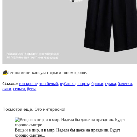
🟡
Летняя мини-капсула с ярким топом кроше.
Ссылки:
топ кроше,
топ белый,
рубашка,
шорты,
брюки,
сумка,
балетки,
очки,
серьги,
бусы.
Посмотри ещё. Это интересно!
Вещь и в пир, и в мир. Надела бы даже на праздник. Будет
хорошо смотре…