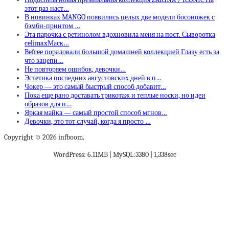
этот раз наст…
В новинках MANGO появились целых две модели босоножек с
бэмби-принтом …
Эта парочка с ретинолом вдохновила меня на пост. Сыворотка
celimaxМаск…
Befree порадовали большой домашней коллекцией Глазу есть за
что зацепи…
Не повторяем ошибок, девочки…
Эстетика последних августовских дней в п…
Чокер — это самый быстрый способ добавит…
Пока еще рано доставать трикотаж и теплые носки, но идеи
образов для п…
Яркая майка — самый простой способ мгнов…
Девочки, это тот случай, когда я просто …
Copyright © 2026 infboom.
WordPress: 6.11MB | MySQL:3380 | 1,338sec