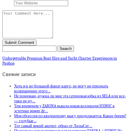
Unforgettable Premium Boat Hire and Yacht Charter Experiences in
Paphos
Свежие записи
Хоть я и не большой фанат карго, не могу не признать
возвращение этого…
Не понимаю, нужна ли мне эта сатиновая юбка из SELA или все-
таки не ну…
Тем временем у ZARINA вышла новая коллекция ICONIC в
эстетике power dr…
Моя обсессия по квадратному мысу продолжается. Какие берем?
— голубые…
Тот самый яркий акцент, образ от ЛизыСег…
Подоспела новая премиальная коллекция ZARINA / ICONIC На