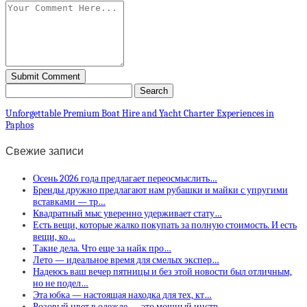
Unforgettable Premium Boat Hire and Yacht Charter Experiences in
Paphos
Свежие записи
Осень 2026 года предлагает переосмыслить…
Бренды дружно предлагают нам рубашки и майки с упругими
вставками — тр…
Квадратный мыс уверенно удерживает стату…
Есть вещи, которые жалко покупать за полную стоимость. И есть
вещи, ко…
Такие дела. Что еще за найк про…
Лето — идеальное время для смелых экспер…
Надеюсь ваш вечер пятницы и без этой новости был отличным,
но не подел…
Эта юбка — настоящая находка для тех, кт…
Розовый цвет в одежде — это мощный инстр…