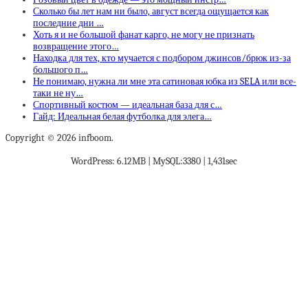
Сколько бы лет нам ни было, август всегда ощущается как
последние дни …
Хоть я и не большой фанат карго, не могу не признать
возвращение этого…
Находка для тех, кто мучается с подбором джинсов/брюк из-за
большого п…
Не понимаю, нужна ли мне эта сатиновая юбка из SELA или все-
таки не ну…
Спортивный костюм — идеальная база для с…
Гайд: Идеальная белая футболка для элега…
Copyright © 2026 infboom.
WordPress: 6.12MB | MySQL:3380 | 1,431sec