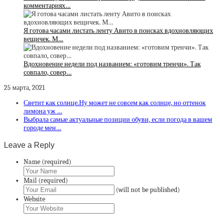
комментариях…
Я готова часами листать ленту Авито в поисках вдохновляющих
вещичек. М…
Вдохновение недели под названием: «готовим тренчи». Так
совпало, совер…
25 марта, 2021
Светит как солнце.Ну может не совсем как солнце, но оттенок
лимона уж …
Выбрала самые актуальные позиции обуви, если погода в вашем
городе мен…
Leave a Reply
Name (required)
Mail (required)
(will not be published)
Website