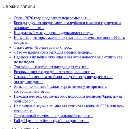
Свежие записи
Осень 2026 года предлагает переосмыслить…
Бренды дружно предлагают нам рубашки и майки с упругими
вставками — тр…
Квадратный мыс уверенно удерживает стату…
Есть вещи, которые жалко покупать за полную стоимость. И есть
вещи, ко…
Такие дела. Что еще за найк про…
Лето — идеальное время для смелых экспер…
Надеюсь ваш вечер пятницы и без этой новости был отличным,
но не подел…
Эта юбка — настоящая находка для тех, кт…
Розовый цвет в одежде — это мощный инстр…
Сколько бы лет нам ни было, август всегда ощущается как
последние дни …
Хоть я и не большой фанат карго, не могу не признать
возвращение этого…
Находка для тех, кто мучается с подбором джинсов/брюк из-за
большого п…
Не понимаю, нужна ли мне эта сатиновая юбка из SELA или все-
таки не ну…
Спортивный костюм — идеальная база для с…
Гайд: Идеальная белая футболка для элега…