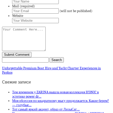
Mail (required)
(will not be published)
Website
Unforgettable Premium Boat Hire and Yacht Charter Experiences in
Paphos
Свежие записи
Тем временем у ZARINA вышла новая коллекция ICONIC в
эстетике power dr…
Моя обсессия по квадратному мысу продолжается. Какие берем?
— голубые…
Тот самый яркий акцент, образ от ЛизыСег…