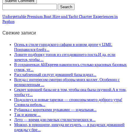
Unforgettable Premium Boat Hire and Yacht Charter Experiences in
Paphos
Свежие записи
Осень в стиле городского сафари в новом дропе у LIME.
Понравился блейз…
Ловите подборку топов из сегодняшнего поста.И да, если
хочется, чтобы …
В сохраненках AliExpress накопилось столько красивых базовых
сумок, чт…
Расслабленный силуэт домашней базы идеал…
Всегда с интересом смотрю обзоры моих коллег. Особенно с
великолепным …
Секрет хорошей базы не в том, чтобы она была скучной.А в том,
чтобы ут…
Подсолнух и новые тарелки — спонсоры моего доброго утра!
Словила неболь…
Рубашка с короткими рукавами — идеальная…
Так и живем …
Лето — время для смелых стилистических м…
Можно, в принципе, никуда не ездить — в разделах домашней
одежды у бре…