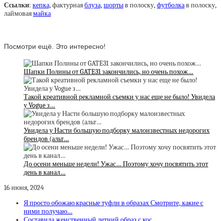
Ссылки
:
кепка,
фактурная
блуза,
шорты
в полоску,
футболка
в полоску,
лаймовая
майка
Посмотри ещё. Это интересно!
Шапки Полины от GATE31 закончились, но очень похож…
Такой креативной рекламной съемки у нас еще не было! Увидела
у Vogue з…
Увидела у Насти большую подборку малоизвестных недорогих
брендов (альт…
До осени меньше недели! Ужас… Поэтому хочу посвятить этот
день в канал…
16 июня, 2024
Я просто обожаю красные туфли в образах Смотрите, какие с
ними получаю…
Составила женственный летний образ с кос…