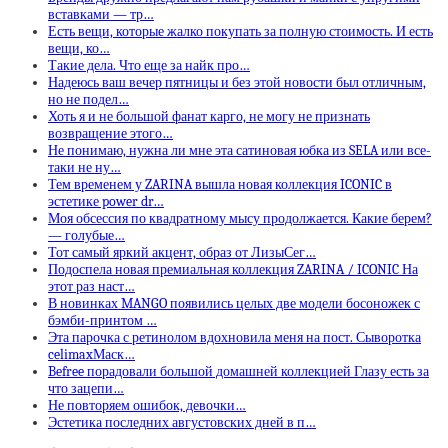
вставками — тр…
Есть вещи, которые жалко покупать за полную стоимость. И есть
вещи, ко…
Такие дела. Что еще за найк про…
Надеюсь ваш вечер пятницы и без этой новости был отличным,
но не подел…
Хоть я и не большой фанат карго, не могу не признать
возвращение этого…
Не понимаю, нужна ли мне эта сатиновая юбка из SELA или все-
таки не ну…
Тем временем у ZARINA вышла новая коллекция ICONIC в
эстетике power dr…
Моя обсессия по квадратному мысу продолжается. Какие берем?
— голубые…
Тот самый яркий акцент, образ от ЛизыСег…
Подоспела новая премиальная коллекция ZARINA / ICONIC На
этот раз наст…
В новинках MANGO появились целых две модели босоножек с
бэмби-принтом …
Эта парочка с ретинолом вдохновила меня на пост. Сыворотка
celimaxМаск…
Befree порадовали большой домашней коллекцией Глазу есть за
что зацепи…
Не повторяем ошибок, девочки…
Эстетика последних августовских дней в п…