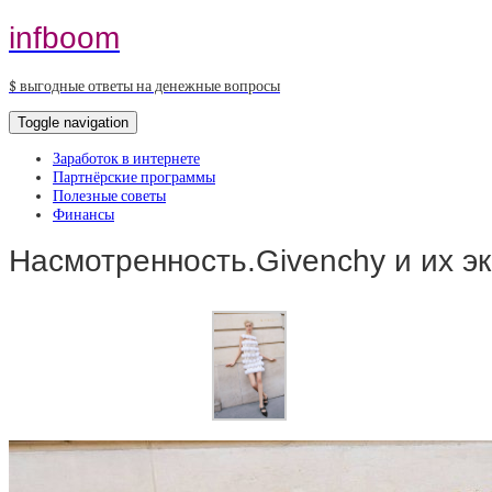
infboom
$ выгодные ответы на денежные вопросы
Toggle navigation
Заработок в интернете
Партнёрские программы
Полезные советы
Финансы
Насмотренность.Givenchy и их э