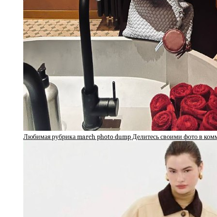
Любимая рубрика march photo dump Делитесь своими фото в ко