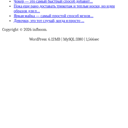
Чокер — это самый быстрый способ добавит…
Пока еще рано доставать трикотаж и теплые носки, но идеи
образов для п…
Яркая майка — самый простой способ мгнов…
Девочки, это тот случай, когда я просто …
Copyright © 2026 infboom.
WordPress: 6.12MB | MySQL:3380 | 1,566sec