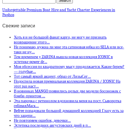
Unforgettable Premium Boat Hire and Yacht Charter Experiences in
Paphos
Свежие записи
Хоть я и не большой фанат карго, не могу не признать
возвращение этого…
Не понимаю, нужна ли мне эта сатиновая юбка из SELA или все-
таки не ну…
Тем временем у ZARINA вышла новая коллекция ICONIC в
эстетике power dr…
Моя обсессия по квадратному мысу продолжается. Какие берем?
— голубые…
Тот самый яркий акцент, образ от ЛизыСег…
Подоспела новая премиальная коллекция ZARINA / ICONIC На
этот раз наст…
В новинках MANGO появились целых две модели босоножек с
бэмби-принтом …
Эта парочка с ретинолом вдохновила меня на пост. Сыворотка
celimaxМаск…
Befree порадовали большой домашней коллекцией Глазу есть за
что зацепи…
Не повторяем ошибок, девочки…
Эстетика последних августовских дней в п…