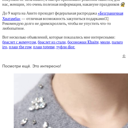
нас, женщин, это очень полезная информация, накануне праздников
🌝
До 9 марта на Авито проходит федеральная распродажа
«Безграничная
Хватамба»
— отличная возможность закупиться подарками
👌🏼
Рекомендую долго не дримскроллить, чтобы не упустить что-то
любопытное.
Вот несколько объявлений, которые показались мне интересными:
браслет с жемчугом,
браслет из стали,
босоножки Khaite,
мюли,
пальто
iro,
плащ the row,
плащ toteme,
туфли dior.
©
Посмотри ещё. Это интересно!