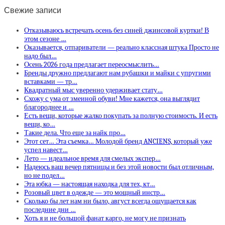
Свежие записи
Отказываюсь встречать осень без синей джинсовой куртки! В
этом сезоне …
Оказывается, отпариватели — реально классная штука Просто не
надо был…
Осень 2026 года предлагает переосмыслить…
Бренды дружно предлагают нам рубашки и майки с упругими
вставками — тр…
Квадратный мыс уверенно удерживает стату…
Схожу с ума от змеиной обуви! Мне кажется, она выглядит
благороднее и …
Есть вещи, которые жалко покупать за полную стоимость. И есть
вещи, ко…
Такие дела. Что еще за найк про…
Этот сет… Эта съемка… Молодой бренд ANCIENS, который уже
успел навест…
Лето — идеальное время для смелых экспер…
Надеюсь ваш вечер пятницы и без этой новости был отличным,
но не подел…
Эта юбка — настоящая находка для тех, кт…
Розовый цвет в одежде — это мощный инстр…
Сколько бы лет нам ни было, август всегда ощущается как
последние дни …
Хоть я и не большой фанат карго, не могу не признать