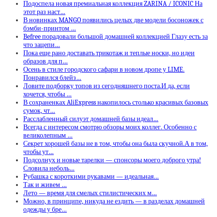
Подоспела новая премиальная коллекция ZARINA / ICONIC На
этот раз наст…
В новинках MANGO появились целых две модели босоножек с
бэмби-принтом …
Befree порадовали большой домашней коллекцией Глазу есть за
что зацепи…
Пока еще рано доставать трикотаж и теплые носки, но идеи
образов для п…
Осень в стиле городского сафари в новом дропе у LIME.
Понравился блейз…
Ловите подборку топов из сегодняшнего поста.И да, если
хочется, чтобы …
В сохраненках AliExpress накопилось столько красивых базовых
сумок, чт…
Расслабленный силуэт домашней базы идеал…
Всегда с интересом смотрю обзоры моих коллег. Особенно с
великолепным …
Секрет хорошей базы не в том, чтобы она была скучной.А в том,
чтобы ут…
Подсолнух и новые тарелки — спонсоры моего доброго утра!
Словила неболь…
Рубашка с короткими рукавами — идеальная…
Так и живем …
Лето — время для смелых стилистических м…
Можно, в принципе, никуда не ездить — в разделах домашней
одежды у бре…