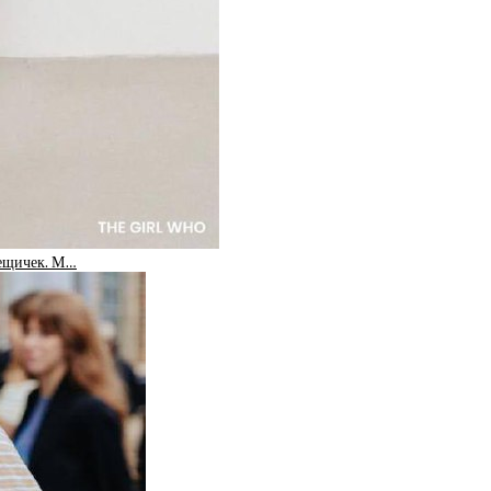
вещичек. М…