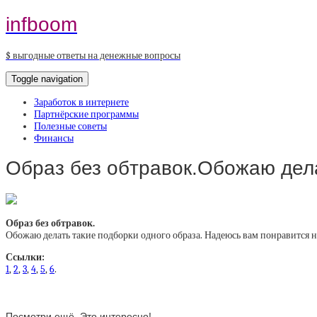
infboom
$ выгодные ответы на денежные вопросы
Toggle navigation
Заработок в интернете
Партнёрские программы
Полезные советы
Финансы
Образ без обтравок.Обожаю дел
Образ без обтравок.
Обожаю делать такие подборки одного образа. Надеюсь вам понравится 
Ссылки:
1
,
2
,
3
,
4
,
5
,
6
.
Посмотри ещё. Это интересно!