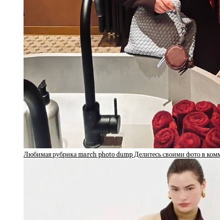
Любимая рубрика march photo dump Делитесь своими фото в ко