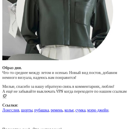
Образ дня.
Что-то среднее между летом и осенью. Новый вид постов, добавим
немного визуала, надеюсь вам понравится!
Милые, спасибо за вашу обратную связь в комментариях, люблю!
А ещё не забывайте выключать VPN когда переходите по нашим ссылкам
🤍
Ссылки:
Лонгслив
,
шорты
,
рубашка
,
ремень
,
колье
,
сумка
,
мэри-джейн
.