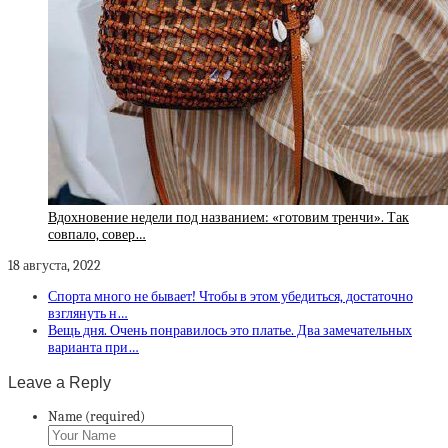
Вдохновение недели под названием: «готовим тренчи». Так
совпало, совер…
18 августа, 2022
Спорта много не бывает! Чтобы в этом убедиться, достаточно
взглянуть н…
Вещь дня. Очень понравилось это платье. Два замечательных
варианта при…
Leave a Reply
Name (required)