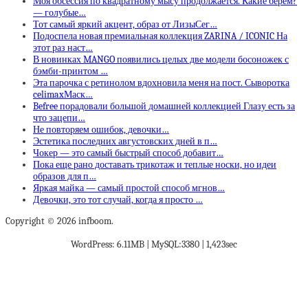
Моя обсессия по квадратному мысу продолжается. Какие берем?
— голубые…
Тот самый яркий акцент, образ от ЛизыСег…
Подоспела новая премиальная коллекция ZARINA / ICONIC На
этот раз наст…
В новинках MANGO появились целых две модели босоножек с
бэмби-принтом …
Эта парочка с ретинолом вдохновила меня на пост. Сыворотка
celimaxМаск…
Befree порадовали большой домашней коллекцией Глазу есть за
что зацепи…
Не повторяем ошибок, девочки…
Эстетика последних августовских дней в п…
Чокер — это самый быстрый способ добавит…
Пока еще рано доставать трикотаж и теплые носки, но идеи
образов для п…
Яркая майка — самый простой способ мгнов…
Девочки, это тот случай, когда я просто …
Copyright © 2026 infboom.
WordPress: 6.11MB | MySQL:3380 | 1,423sec