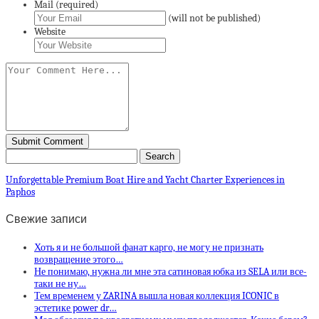
Mail (required)
(will not be published)
Website
Unforgettable Premium Boat Hire and Yacht Charter Experiences in
Paphos
Свежие записи
Хоть я и не большой фанат карго, не могу не признать
возвращение этого…
Не понимаю, нужна ли мне эта сатиновая юбка из SELA или все-
таки не ну…
Тем временем у ZARINA вышла новая коллекция ICONIC в
эстетике power dr…