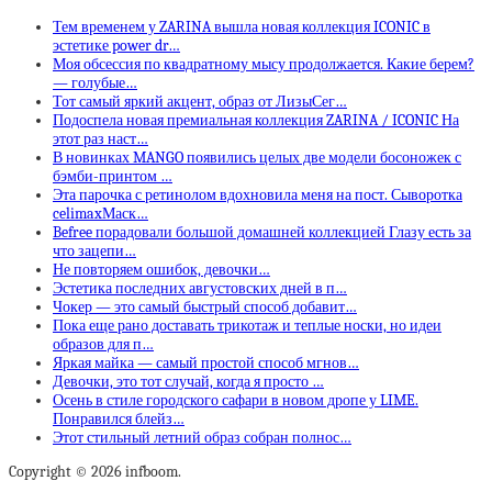
Тем временем у ZARINA вышла новая коллекция ICONIC в
эстетике power dr…
Моя обсессия по квадратному мысу продолжается. Какие берем?
— голубые…
Тот самый яркий акцент, образ от ЛизыСег…
Подоспела новая премиальная коллекция ZARINA / ICONIC На
этот раз наст…
В новинках MANGO появились целых две модели босоножек с
бэмби-принтом …
Эта парочка с ретинолом вдохновила меня на пост. Сыворотка
celimaxМаск…
Befree порадовали большой домашней коллекцией Глазу есть за
что зацепи…
Не повторяем ошибок, девочки…
Эстетика последних августовских дней в п…
Чокер — это самый быстрый способ добавит…
Пока еще рано доставать трикотаж и теплые носки, но идеи
образов для п…
Яркая майка — самый простой способ мгнов…
Девочки, это тот случай, когда я просто …
Осень в стиле городского сафари в новом дропе у LIME.
Понравился блейз…
Этот стильный летний образ собран полнос…
Copyright © 2026 infboom.