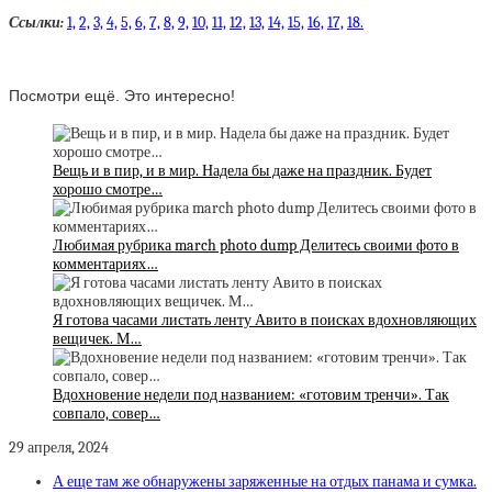
Ссылки:
1,
2,
3,
4,
5,
6,
7,
8,
9,
10,
11,
12,
13,
14,
15,
16,
17,
18.
Посмотри ещё. Это интересно!
Вещь и в пир, и в мир. Надела бы даже на праздник. Будет
хорошо смотре…
Любимая рубрика march photo dump Делитесь своими фото в
комментариях…
Я готова часами листать ленту Авито в поисках вдохновляющих
вещичек. М…
Вдохновение недели под названием: «готовим тренчи». Так
совпало, совер…
29 апреля, 2024
А еще там же обнаружены заряженные на отдых панама и сумка.