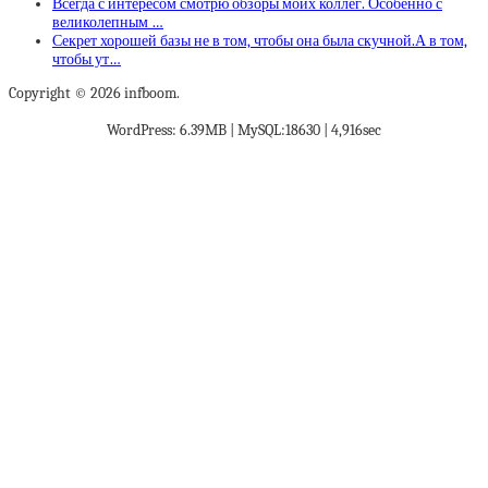
Всегда с интересом смотрю обзоры моих коллег. Особенно с
великолепным …
Секрет хорошей базы не в том, чтобы она была скучной.А в том,
чтобы ут…
Copyright © 2026 infboom.
WordPress: 6.39MB | MySQL:18630 | 4,916sec