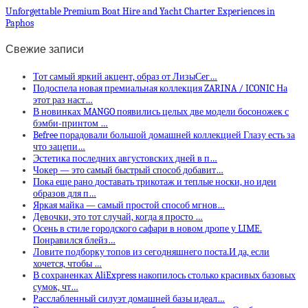
Unforgettable Premium Boat Hire and Yacht Charter Experiences in
Paphos
Свежие записи
Тот самый яркий акцент, образ от ЛизыСег…
Подоспела новая премиальная коллекция ZARINA / ICONIC На
этот раз наст…
В новинках MANGO появились целых две модели босоножек с
бэмби-принтом …
Befree порадовали большой домашней коллекцией Глазу есть за
что зацепи…
Эстетика последних августовских дней в п…
Чокер — это самый быстрый способ добавит…
Пока еще рано доставать трикотаж и теплые носки, но идеи
образов для п…
Яркая майка — самый простой способ мгнов…
Девочки, это тот случай, когда я просто …
Осень в стиле городского сафари в новом дропе у LIME.
Понравился блейз…
Ловите подборку топов из сегодняшнего поста.И да, если
хочется, чтобы …
В сохраненках AliExpress накопилось столько красивых базовых
сумок, чт…
Расслабленный силуэт домашней базы идеал…