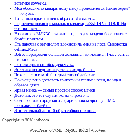
эстетике power dr…
Моя обсессия по квадратному мысу продолжается. Какие берем?
— голубые…
Тот самый яркий акцент, образ от ЛизыСег…
Подоспела новая премиальная коллекция ZARINA / ICONIC На
этот раз наст…
В новинках MANGO появились целых две модели босоножек с
бэмби-принтом …
Эта парочка с ретинолом вдохновила меня на пост. Сыворотка
celimaxМаск…
Befree порадовали большой домашней коллекцией Глазу есть за
что зацепи…
Не повторяем ошибок, девочки…
Эстетика последних августовских дней в п…
Чокер — это самый быстрый способ добавит…
Пока еще рано доставать трикотаж и теплые носки, но идеи
образов для п…
Яркая майка — самый простой способ мгнов…
Девочки, это тот случай, когда я просто …
Осень в стиле городского сафари в новом дропе у LIME.
Понравился блейз…
Этот стильный летний образ собран полнос…
Copyright © 2026 infboom.
WordPress: 6.39MB | MySQL:18632 | 4,564sec