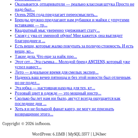
Оказывается, отпариватели — реально классная штука Просто не
надо был…
Осень 2026 года предлагает переосмыслить…
Бренды дружно предлагают нам рубашки и майки с упругими
вставками — тр…
Квадратный мыс уверенно удерживает стату…
Схожу с ума от змеиной обуви! Мне кажется, она выглядит
благороднее и …
Есть вещи, которые жалко покупать за полную стоимость. И есть
вещи, ко…
Такие дела. Что еще за найк про…
Этот сет… Эта съемка… Молодой бренд ANCIENS, который уже
успел навест…
Лето — идеальное время для смелых экспер…
Надеюсь ваш вечер пятницы и без этой новости был отличным,
но не подел…
Эта юбка — настоящая находка для тех, кт…
Розовый цвет в одежде — это мощный инстр…
Сколько бы лет нам ни было, август всегда ощущается как
последние дни …
Хоть я и не большой фанат карго, не могу не признать
возвращение этого…
Copyright © 2026 infboom.
WordPress: 6.11MB | MySQL:3377 | 1,343sec