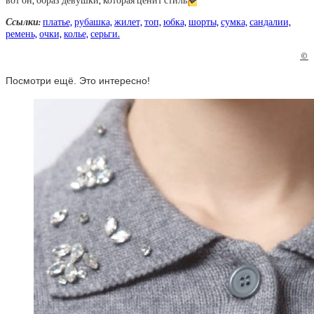
вот он, образ девушки, которая ценит стиль
💛
Ссылки:
платье,
рубашка,
жилет,
топ,
юбка,
шорты,
сумка,
сандалии,
ремень,
очки,
колье,
серьги.
©
Посмотри ещё. Это интересно!