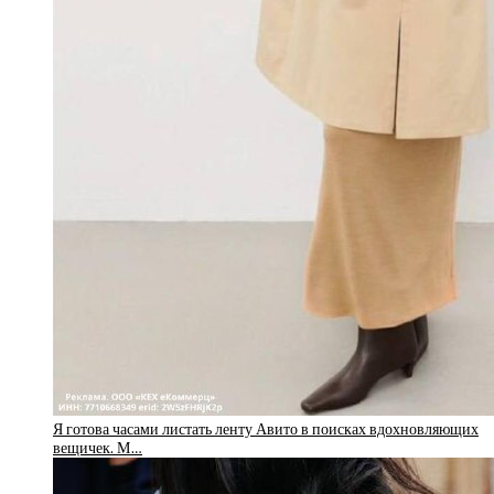
Я готова часами листать ленту Авито в поисках вдохновляющих
вещичек. М…