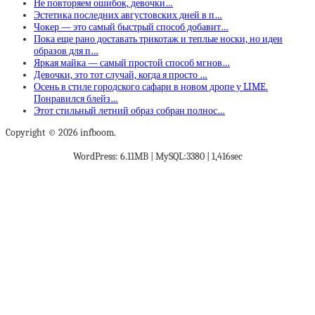
Не повторяем ошибок, девочки…
Эстетика последних августовских дней в п…
Чокер — это самый быстрый способ добавит…
Пока еще рано доставать трикотаж и теплые носки, но идеи
образов для п…
Яркая майка — самый простой способ мгнов…
Девочки, это тот случай, когда я просто …
Осень в стиле городского сафари в новом дропе у LIME.
Понравился блейз…
Этот стильный летний образ собран полнос…
Copyright © 2026 infboom.
WordPress: 6.11MB | MySQL:3380 | 1,416sec