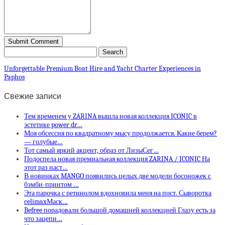
Unforgettable Premium Boat Hire and Yacht Charter Experiences in
Paphos
Свежие записи
Тем временем у ZARINA вышла новая коллекция ICONIC в
эстетике power dr…
Моя обсессия по квадратному мысу продолжается. Какие берем?
— голубые…
Тот самый яркий акцент, образ от ЛизыСег…
Подоспела новая премиальная коллекция ZARINA / ICONIC На
этот раз наст…
В новинках MANGO появились целых две модели босоножек с
бэмби-принтом …
Эта парочка с ретинолом вдохновила меня на пост. Сыворотка
celimaxМаск…
Befree порадовали большой домашней коллекцией Глазу есть за
что зацепи…