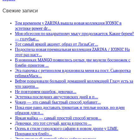
Свежие записи
Тем временем у ZARINA вышла новая коллекция ICONIC в
эстетике power dr…
Моя обсессия по квадратному мысу продолжается. Какие берем?
— голубые…
Тот самый яркий акцент, образ от ЛизыСег…
Подоспела новая премиальная коллекция ZARINA / ICONIC На
этот раз наст…
В новинках MANGO появились целых две модели босоножек с
бэмби-принтом …
Эта парочка с ретинолом вдохновила меня на пост. Сыворотка
celimaxМаск…
Befree порадовали большой домашней коллекцией Глазу есть за
что зацепи…
Не повторяем ошибок, девочки…
Эстетика последних августовских дней в п…
Чокер — это самый быстрый способ добавит…
Пока еще рано доставать трикотаж и теплые носки, но идеи
образов для п…
Яркая майка — самый простой способ мгнов…
Девочки, это тот случай, когда я просто …
Осень в стиле городского сафари в новом дропе у LIME.
Понравился блейз…