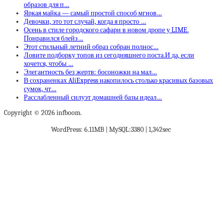
образов для п…
Яркая майка — самый простой способ мгнов…
Девочки, это тот случай, когда я просто …
Осень в стиле городского сафари в новом дропе у LIME.
Понравился блейз…
Этот стильный летний образ собран полнос…
Ловите подборку топов из сегодняшнего поста.И да, если
хочется, чтобы …
Элегантность без жертв: босоножки на мал…
В сохраненках AliExpress накопилось столько красивых базовых
сумок, чт…
Расслабленный силуэт домашней базы идеал…
Copyright © 2026 infboom.
WordPress: 6.11MB | MySQL:3380 | 1,342sec