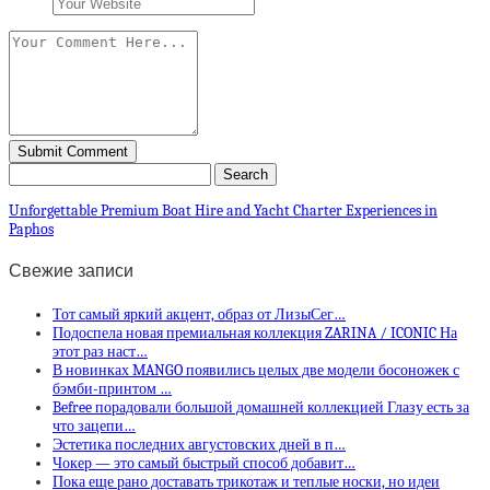
Unforgettable Premium Boat Hire and Yacht Charter Experiences in
Paphos
Свежие записи
Тот самый яркий акцент, образ от ЛизыСег…
Подоспела новая премиальная коллекция ZARINA / ICONIC На
этот раз наст…
В новинках MANGO появились целых две модели босоножек с
бэмби-принтом …
Befree порадовали большой домашней коллекцией Глазу есть за
что зацепи…
Эстетика последних августовских дней в п…
Чокер — это самый быстрый способ добавит…
Пока еще рано доставать трикотаж и теплые носки, но идеи