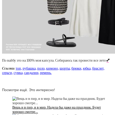
По вайбу это на 100% моя капсула. Собираюсь так провести все лето
💕
Ссылки:
топ,
рубашка,
поло,
кимоно,
шорты
,
брюки,
юбка,
браслет,
серьги,
сумка,
сандалии,
ремень.
Посмотри ещё. Это интересно!
Вещь и в пир, и в мир. Надела бы даже на праздник. Будет
хорошо смотре…