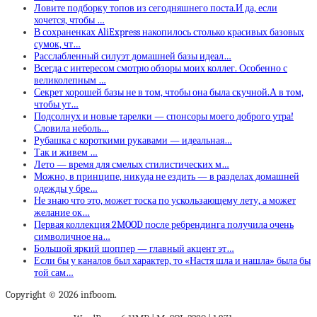
Ловите подборку топов из сегодняшнего поста.И да, если
хочется, чтобы …
В сохраненках AliExpress накопилось столько красивых базовых
сумок, чт…
Расслабленный силуэт домашней базы идеал…
Всегда с интересом смотрю обзоры моих коллег. Особенно с
великолепным …
Секрет хорошей базы не в том, чтобы она была скучной.А в том,
чтобы ут…
Подсолнух и новые тарелки — спонсоры моего доброго утра!
Словила неболь…
Рубашка с короткими рукавами — идеальная…
Так и живем …
Лето — время для смелых стилистических м…
Можно, в принципе, никуда не ездить — в разделах домашней
одежды у бре…
Не знаю что это, может тоска по ускользающему лету, а может
желание ок…
Первая коллекция 2MOOD после ребрендинга получила очень
символичное на…
Большой яркий шоппер — главный акцент эт…
Если бы у каналов был характер, то «Настя шла и нашла» была бы
той сам…
Copyright © 2026 infboom.