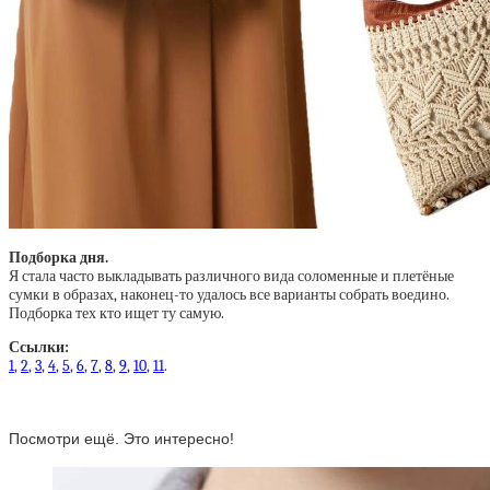
Подборка дня.
Я стала часто выкладывать различного вида соломенные и плетёные
сумки в образах, наконец-то удалось все варианты собрать воедино.
Подборка тех кто ищет ту самую.
Ссылки:
1
,
2
,
3
,
4
,
5
,
6
,
7
,
8
,
9
,
10
,
11
.
Посмотри ещё. Это интересно!