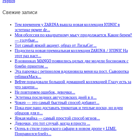
Paphos
Свежие записи
Тем временем у ZARINA вышла новая коллекция ICONIC в
эстетике power dr…
Моя обсессия по квадратному мысу продолжается. Какие берем?
— голубые…
Тот самый яркий акцент, образ от ЛизыСег…
Подоспела новая премиальная коллекция ZARINA / ICONIC На
этот раз наст…
В новинках MANGO появились целых две модели босоножек с
бэмби-принтом …
Эта парочка с ретинолом вдохновила меня на пост. Сыворотка
celimaxМаск…
Befree порадовали большой домашней коллекцией Глазу есть за
что зацепи…
Не повторяем ошибок, девочки…
Эстетика последних августовских дней в п…
Чокер — это самый быстрый способ добавит…
Пока еще рано доставать трикотаж и теплые носки, но идеи
образов для п…
Яркая майка — самый простой способ мгнов…
Девочки, это тот случай, когда я просто …
Осень в стиле городского сафари в новом дропе у LIME.
Понравился блейз…