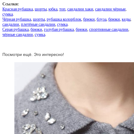
Ссылки:
Красная рубашка
,
шорты
,
юбка
,
топ
,
сандалии хаки
,
сандалии чёрные
,
сумка
.
Чёрная рубашка
,
шорты
,
рубашка колорблок
,
брюки
,
блуза
,
брюки
,
кеды
,
сандалии
,
плетёные сандалии
,
сумка
.
Серая рубашка
,
брюки
,
голубая рубашка
,
брюки
,
спортивные сандалии
,
чёрные сандалии
,
сумка
.
Посмотри ещё. Это интересно!