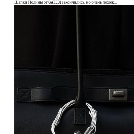
Шапки Полины от GATE31 закончились, но очень похож…