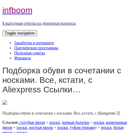
infboom
$ выгодные ответы на денежные вопросы
Toggle navigation
Заработок в интернете
Партнёрские программы
Полезные советы
Финансы
Подборка обуви в сочетании с
носками. Все, кстати, с
Aliexpress Ссылки…
Подборка обуви в сочетании с носками. Все, кстати, с Aliexpress
👇🏻
Ссылки:
голубые мюли
+
носки
,
черные балетки
+
носки
,
коричневые
мюли
+
носки
,
желтые мюли
+
носки
,
туфли террако
т +
носки
,
белые
мюли
+
носки