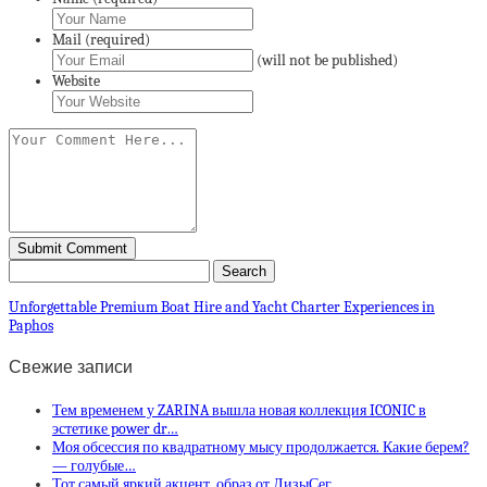
Mail (required)
(will not be published)
Website
Unforgettable Premium Boat Hire and Yacht Charter Experiences in
Paphos
Свежие записи
Тем временем у ZARINA вышла новая коллекция ICONIC в
эстетике power dr…
Моя обсессия по квадратному мысу продолжается. Какие берем?
— голубые…
Тот самый яркий акцент, образ от ЛизыСег…