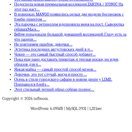
Подоспела новая премиальная коллекция ZARINA / ICONIC На
этот раз наст…
В новинках MANGO появились целых две модели босоножек с
бэмби-принтом …
Эта парочка с ретинолом вдохновила меня на пост. Сыворотка
celimaxМаск…
Befree порадовали большой домашней коллекцией Глазу есть за
что зацепи…
Не повторяем ошибок, девочки…
Эстетика последних августовских дней в п…
Чокер — это самый быстрый способ добавит…
Пока еще рано доставать трикотаж и теплые носки, но идеи
образов для п…
Яркая майка — самый простой способ мгнов…
Девочки, это тот случай, когда я просто …
Осень в стиле городского сафари в новом дропе у LIME.
Понравился блейз…
Этот стильный летний образ собран полнос…
Copyright © 2026 infboom.
WordPress: 6.09MB | MySQL:2931 | 1,321sec