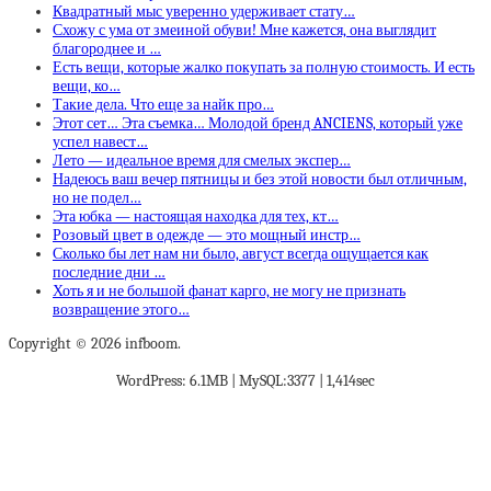
Квадратный мыс уверенно удерживает стату…
Схожу с ума от змеиной обуви! Мне кажется, она выглядит
благороднее и …
Есть вещи, которые жалко покупать за полную стоимость. И есть
вещи, ко…
Такие дела. Что еще за найк про…
Этот сет… Эта съемка… Молодой бренд ANCIENS, который уже
успел навест…
Лето — идеальное время для смелых экспер…
Надеюсь ваш вечер пятницы и без этой новости был отличным,
но не подел…
Эта юбка — настоящая находка для тех, кт…
Розовый цвет в одежде — это мощный инстр…
Сколько бы лет нам ни было, август всегда ощущается как
последние дни …
Хоть я и не большой фанат карго, не могу не признать
возвращение этого…
Copyright © 2026 infboom.
WordPress: 6.1MB | MySQL:3377 | 1,414sec