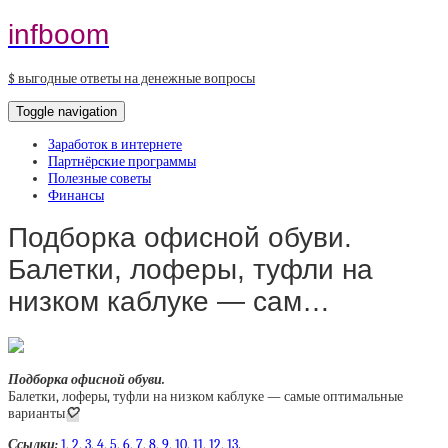
infboom
$ выгодные ответы на денежные вопросы
Toggle navigation
Заработок в интернете
Партнёрские программы
Полезные советы
Финансы
Подборка офисной обуви.
Балетки, лоферы, туфли на
низком каблуке — сам…
Подборка офисной обуви.
Балетки, лоферы, туфли на низком каблуке — самые оптимальные
варианты
🤍
Ссылки:
1
,
2
,
3
,
4
,
5
,
6
,
7
,
8
,
9
,
10
,
11
,
12
,
13
.